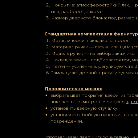
Покрытие: атмосферостойкий лак. Пр
или, наоборот, закрыт.
Размер дверного блока: под размер 
Стандартная комплектация фурнитур
Металлическая накладка на порог;
Материал ручек — латунь или ЦАМ (с
Модель ручек — на выбор заказчика;
Накладка замка – подбирается под мо
Петли — усиленные, регулируются в 3 
Замок цилиндровый + регулируемая о
Дополнительно можно:
выбрать цвет покрытия двери: из табл
выкрасов (посмотреть ее можно
здес
установить дверную стучалку;
установить отбойную панель из латуни
повреждений.
Изготавливаем двери исключительно ПО