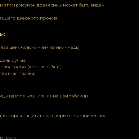
и этом рисунок древесины может быть виден
Вашего дверного проёма.
ы:
плав цинк+алюминий+магний+медь);
дель ручки;
плоскостях (комплект 3шт);
тветная планка.
ицы цветов RAL, или из нашей таблицы
ь
);
, которая защитит низ двери от механических
Д ЗАКАЗ.