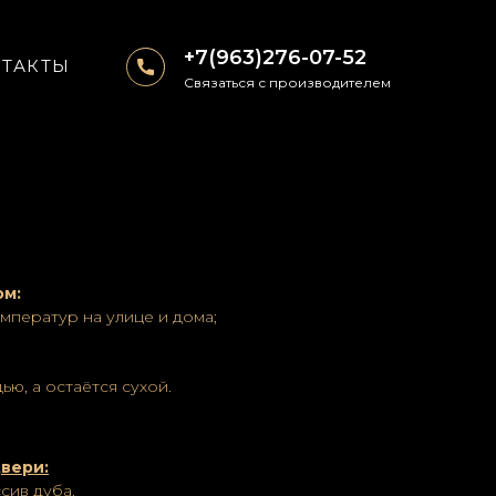
+7(963)276-07-52
ТАКТЫ
Связаться с производителем
ом:
мператур на улице и дома;
ю, а остаётся сухой.
вери:
сив дуба.